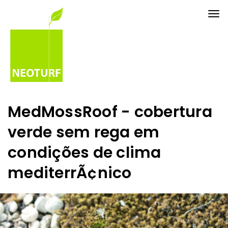
Tog
nav
MedMossRoof - cobertura
verde sem rega em
condições de clima
mediterrÃ¢nico