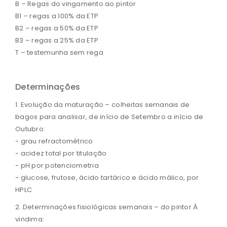
B – Regas do vingamento ao pintor
B1 – regas a 100% da ETP
B2 – regas a 50% da ETP
B3 – regas a 25% da ETP
T – testemunha sem rega
Determinações
1. Evolução da maturação – colheitas semanais de
bagos para analisar, de início de Setembro a início de
Outubro:
- grau refractométrico
- acidez total por titulação
- pH por potenciometria
- glucose, frutose, ácido tartárico e ácido málico, por
HPLC
2. Determinações fisiológicas semanais – do pintor À
vindima: