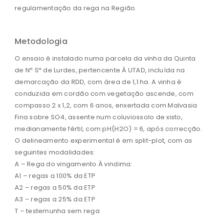
regulamentação da rega na Região.
Metodologia
O ensaio é instalado numa parcela da vinha da Quinta
de Nª Sª de Lurdes, pertencente À UTAD, incluída na
demarcação da RDD, com área de 1,1 ha. A vinha é
conduzida em cordão com vegetação ascende, com
compasso 2 x 1,2, com 6 anos, enxertada com Malvasia
Fina sobre SO4, assente num coluviossolo de xisto,
medianamente fértil, com pH(H2O) = 6, após correcção.
O delineamento experimental é em split-plot, com as
seguintes modalidades:
A – Rega do vingamento À vindima:
A1 – regas a 100% da ETP
A2 – regas a 50% da ETP
A3 – regas a 25% da ETP
T – testemunha sem rega