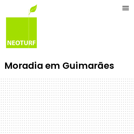
Tog
nav
Moradia em Guimarães